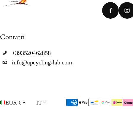
Contatti
+393520462858
info@upcycling-lab.com
Paese/regione
Lingua
EUR €
IT
Metodi di pagamento